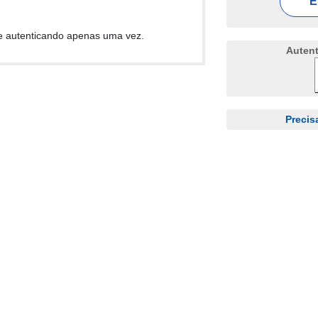
E
e autenticando apenas uma vez.
Auten
Precis