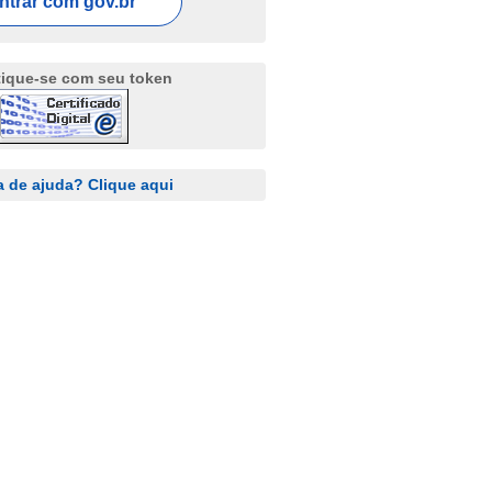
ntrar com
gov.br
tique-se com seu token
a de ajuda? Clique aqui