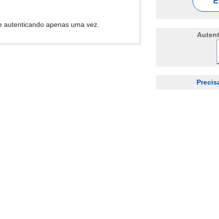
E
e autenticando apenas uma vez.
Auten
Precis