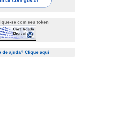
ntrar com
gov.br
tique-se com seu token
a de ajuda? Clique aqui