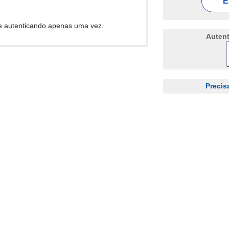
E
e autenticando apenas uma vez.
Auten
Precis