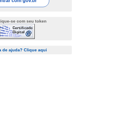
ntrar com
gov.br
tique-se com seu token
a de ajuda? Clique aqui