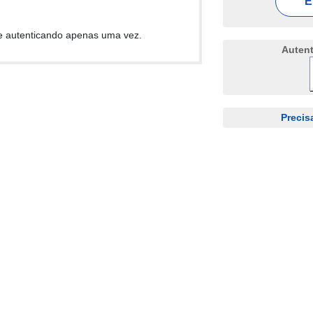
E
e autenticando apenas uma vez.
Auten
Precis