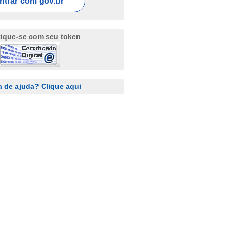
ntrar com
gov.br
tique-se com seu token
a de ajuda? Clique aqui