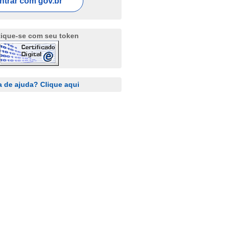
ntrar com
gov.br
tique-se com seu token
a de ajuda? Clique aqui