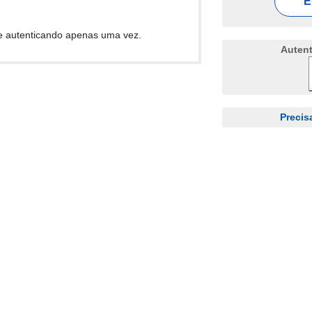
E
e autenticando apenas uma vez.
Auten
Precis