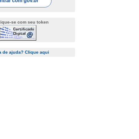
ntrar com
gov.br
tique-se com seu token
a de ajuda? Clique aqui