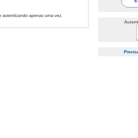
E
e autenticando apenas uma vez.
Auten
Precis