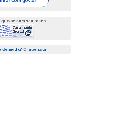
ntrar com
gov.br
tique-se com seu token
a de ajuda? Clique aqui