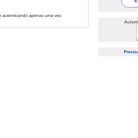
E
e autenticando apenas uma vez.
Auten
Precis