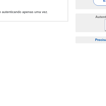
E
e autenticando apenas uma vez.
Auten
Precis