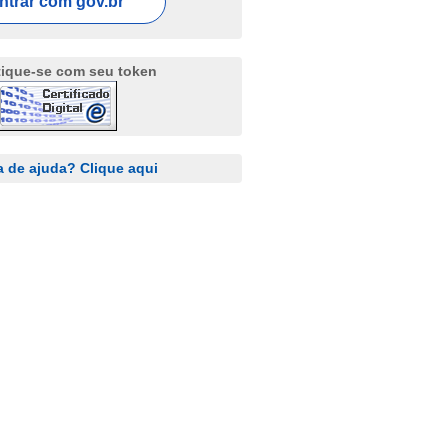
ntrar com
gov.br
tique-se com seu token
a de ajuda? Clique aqui