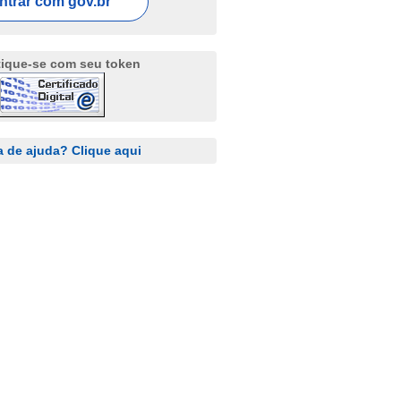
ntrar com
gov.br
tique-se com seu token
a de ajuda? Clique aqui