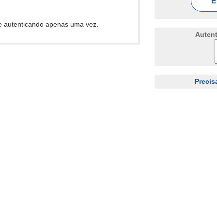
E
e autenticando apenas uma vez.
Auten
Precis