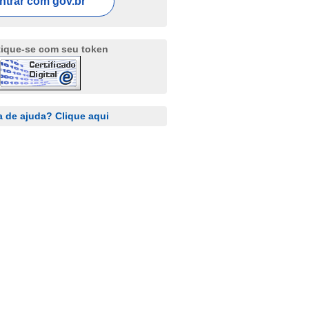
ntrar com
gov.br
tique-se com seu token
a de ajuda? Clique aqui