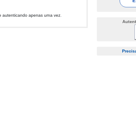
E
e autenticando apenas uma vez.
Auten
Precis