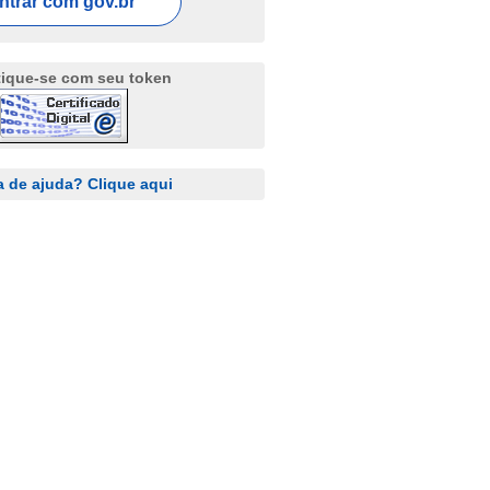
ntrar com
gov.br
tique-se com seu token
a de ajuda? Clique aqui