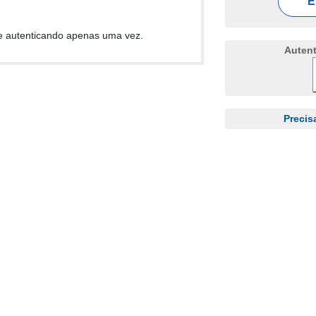
E
e autenticando apenas uma vez.
Auten
Precis