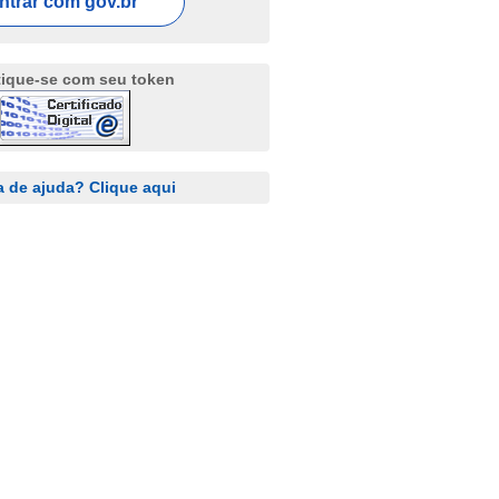
ntrar com
gov.br
tique-se com seu token
a de ajuda? Clique aqui